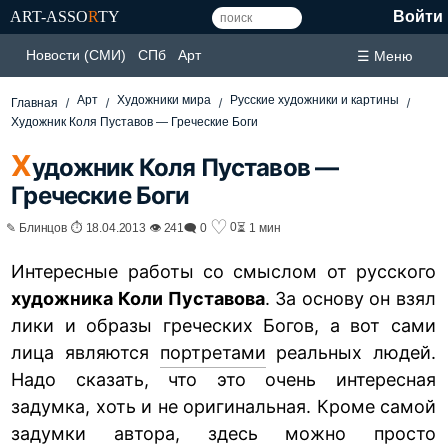
ART-ASSO
R
TY
Войти
Новости (СМИ)
СПб
Арт
☰ Меню
Арт
Художники мира
Русские художники и картины
Главная
Художник Коля Пуставов — Греческие Боги
Х
удожник Коля Пуставов —
Греческие Боги
♡
0
✎ Блинцов ⏱ 18.04.2013 👁 241
🗨 0
⏳ 1 мин
Интересные работы со смыслом от русского
художника Коли Пуставова
. За основу он взял
лики и образы греческих Богов, а вот сами
лица являются
портретами
реальных людей.
Надо сказать, что это очень интересная
задумка, хоть и не оригинальная. Кроме самой
задумки автора, здесь можно просто