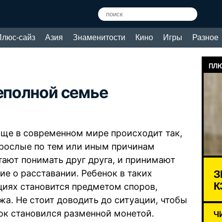
Плюс-сайз
Азия
Знаменитости
Кино
Игры
Разное
ПЛЮ
неполной семье
аще в современном мире происходит так,
зрослые по тем или иным причинам
тают понимать друг друга, и принимают
З
ие о расставании. Ребенок в таких
К
циях становится предметом споров,
жа. Не стоит доводить до ситуации, чтобы
ок становился разменной монетой.
Ч