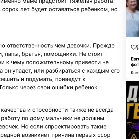
И именно маме предстоит тяжелая работа
 сорок лет будет оставаться ребенком, но
ую ответственность чем девочки. Прежде
, папы, братья, помощники. Не стоит
Евг
 ни к чему положительному привести не
фо
а он упадет, или разбираться с каждым его
Ком
ешить и подумать, приведут к
Только через свои ошибки ребенок
качества и способности также не всегда
о работу по дому мальчики не должны
евочек. Но если спроектировать такие
ередной возникнет причина первых ссор