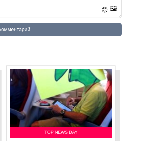
🖼️
😊
 комментарий
TOP NEWS DAY