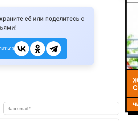
охраните её или поделитесь с
ьями!
литься
Ж
С
Ч