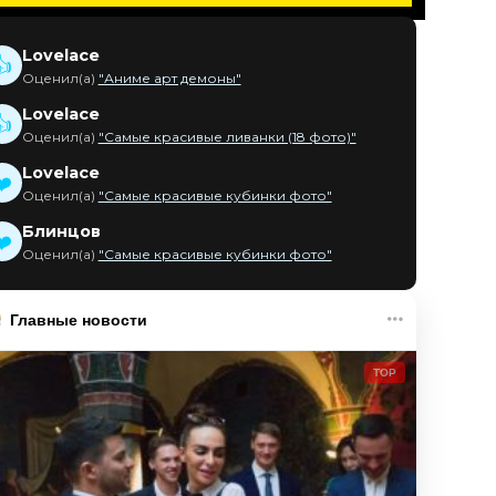
Lovelace
👍
Оценил(а)
"Аниме арт демоны"
Lovelace
👍
Оценил(а)
"Самые красивые ливанки (18 фото)"
Lovelace
❤️
Оценил(а)
"Самые красивые кубинки фото"
Блинцов
❤️
Оценил(а)
"Самые красивые кубинки фото"
Главные новости
TOP