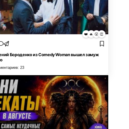
❤️
🔥
😮
👏
ений Бороденко из Comedy Woman вышел замуж
то
ментариев:
23