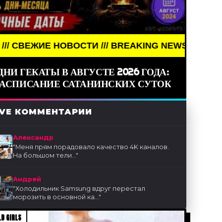
ОВОСТИ /// BREAKING NEWS /// НОВОСТИ (СМИ) //
ДНИ ГЕКАТЫ В АВГУСТЕ 2026 ГОДА:
РАСПИСАНИЕ САТАНИНСКИХ СУТОК
IVE КОММЕНТАРИИ
Александр
"
Меня прям порадовало качество 4K каналов.
На большом тели...
"
Андрей
"
Холодильник Samsung вдруг перестал
морозить в основной ка...
"
D GIRLS