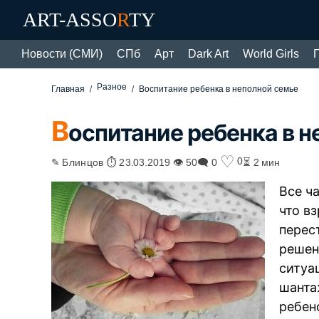
ART-ASSO
R
TY
Новости (СМИ)
СПб
Арт
Dark Art
World Girls
Разное
Главная
Воспитание ребенка в неполной семье
В
оспитание ребенка в 
♡
0
✎ Блинцов ⏱ 23.03.2019 👁 50
🗨 0
⏳ 2 мин
Все ч
что в
перес
решен
ситуа
шанта
ребен