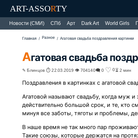
ART-ASSO
R
TY
Новости (СМИ)
СПб
Арт
Dark Art
World Girls
Разное
Главная
Агатовая свадьба поздравления картинки
А
гатовая свадьба позд
♡
0
✎ Блинцов ⏱ 22.03.2019 👁 704140
🗨 0
⏳ 2 мин
Поздравления в картинках с агатовой сва
Агатовой называют свадьбу, когда муж 
действительно большой срок, и те, кто с
минуя все заботы, тяготы и проблемы, д
В наше время не так много пар проживают
Такие союзы, которые держатся на протя