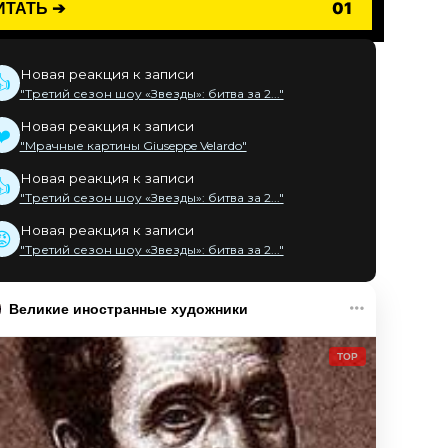
ИТАТЬ ➔
01
Новая реакция к записи
👍
"Третий сезон шоу «Звезды»: битва за 2..."
Новая реакция к записи
❤️
"Мрачные картины Giuseppe Velardo"
Новая реакция к записи
👍
"Третий сезон шоу «Звезды»: битва за 2..."
Новая реакция к записи
😡
"Третий сезон шоу «Звезды»: битва за 2..."
Великие иностранные художники
TOP