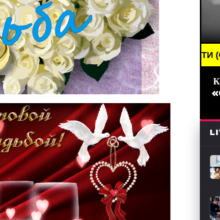
BREAKING NEWS /// НОВОСТИ (СМИ) /// СВЕЖИЕ Н
К
«
L