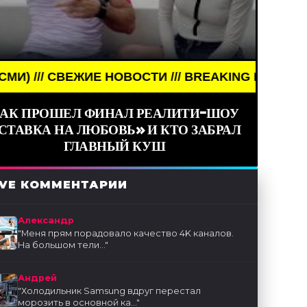
ОВОСТИ /// BREAKING NEWS /// НОВОСТИ (СМИ) /
АК ПРОШЕЛ ФИНАЛ РЕАЛИТИ-ШОУ
СТАВКА НА ЛЮБОВЬ» И КТО ЗАБРАЛ
ГЛАВНЫЙ КУШ
IVE КОММЕНТАРИИ
Александр
"
Меня прям порадовало качество 4K каналов.
На большом тели...
"
Андрей
"
Холодильник Samsung вдруг перестал
морозить в основной ка...
"