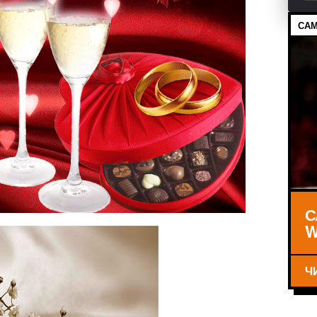
САМ
С
W
Ч