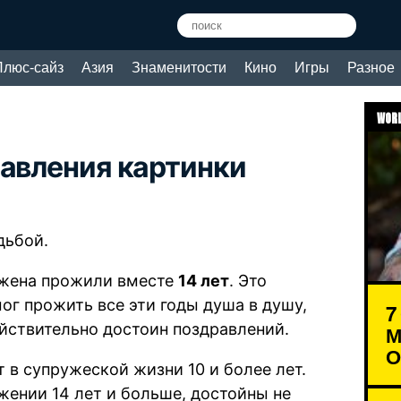
Плюс-сайз
Азия
Знаменитости
Кино
Игры
Разное
WORL
равления картинки
дьбой.
и жена прожили вместе
14 лет
. Это
мог прожить все эти годы душа в душу,
7
ействительно достоин поздравлений.
М
О
 в супружеской жизни 10 и более лет.
жении 14 лет и больше, достойны не