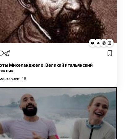
❤️
🔥
😮
👏
оты Микеланджело. Великий итальянский
ожник
ментариев:
18