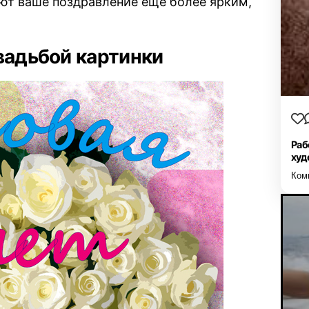
ают ваше поздравление ещё более ярким,
вадьбой картинки
Раб
худ
Ком