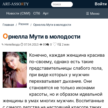
ART-ASSO
R
TY
Войти
Новости (СМИ)
СПб
Арт
☰ Меню
Разное
Главная
Орнелла Мути в молодости
О
рнелла Мути в молодости
♡
0
✎ Непейвода ⏱ 07.04.2013 👁 95
🗨 0
⏳ 2 мин
Конечно, каждая женщина красива
по-своему, однако есть такие
представительницы слабого пола,
при виде которых у мужчин
перехватывает дыхание. Они
становятся не только иконами
красоты, но и образом идеальной
женщины в умах многих мужчин. Воспитанные
с самого детства на настоящей красоте таких