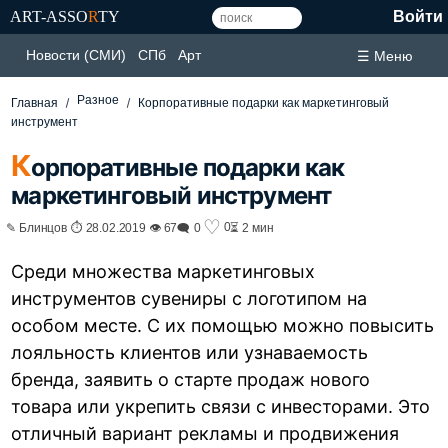
ART-ASSO
R
TY
Войти
Новости (СМИ)
СПб
Арт
☰ Меню
Разное
Главная
Корпоративные подарки как маркетинговый
инструмент
К
орпоративные подарки как
маркетинговый инструмент
♡
0
✎ Блинцов ⏱ 28.02.2019 👁 67
🗨 0
⏳ 2 мин
Среди множества маркетинговых
инструментов сувениры с логотипом на
особом месте. С их помощью можно повысить
лояльность клиентов или узнаваемость
бренда, заявить о старте продаж нового
товара или укрепить связи с инвесторами. Это
отличный вариант рекламы и продвижения