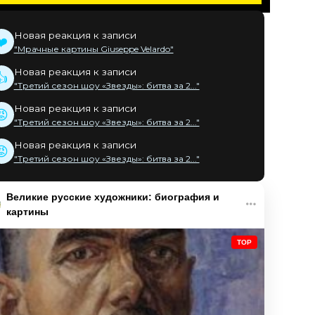
Новая реакция к записи
❤️
"Мрачные картины Giuseppe Velardo"
Новая реакция к записи
👍
"Третий сезон шоу «Звезды»: битва за 2..."
Новая реакция к записи
😡
"Третий сезон шоу «Звезды»: битва за 2..."
Новая реакция к записи
😡
"Третий сезон шоу «Звезды»: битва за 2..."
Великие русские художники: биография и
картины
TOP