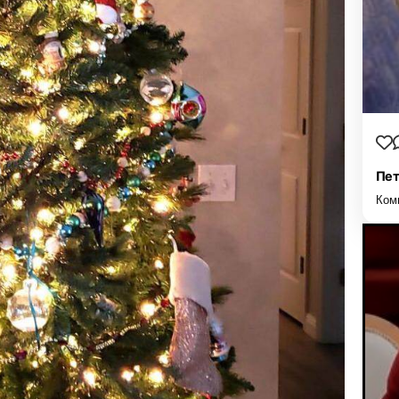
Пет
Ком