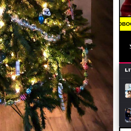
BREAKING NEWS /// НОВОСТИ (СМИ) /// СВЕЖИЕ 
L