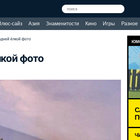
Плюс-сайз
Азия
Знаменитости
Кино
Игры
Разное
годней ёлкой фото
ЮМО
лкой фото
С
П
Ч