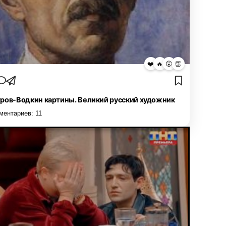
❤️
🔥
😮
👏
ров-Водкин картины. Великий русский художник
ментариев:
11