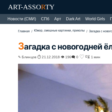
ART-ASSO
R
TY
Новости (СМИ)
СПб
Арт
Dark Art
World Girls
Юмор, смешные картинки, приколы
Главная
Загадка с ново
З
агадка с новогодней ё
♡
0
✎ Блинцов ⏱ 21.12.2018 👁 196
🗨 0
⏳ 1 мин