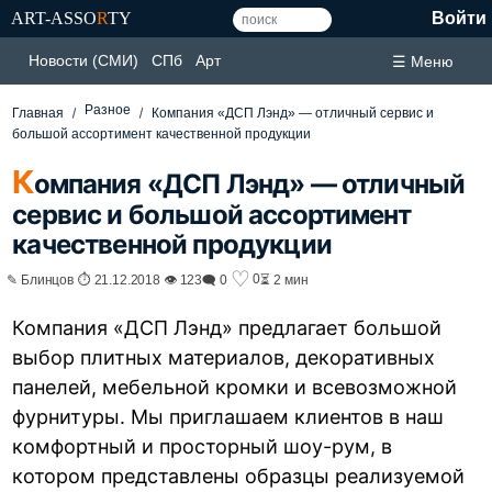
ART-ASSO
R
TY
Войти
Новости (СМИ)
СПб
Арт
☰ Меню
Разное
Главная
Компания «ДСП Лэнд» — отличный сервис и
большой ассортимент качественной продукции
К
омпания «ДСП Лэнд» — отличный
сервис и большой ассортимент
качественной продукции
♡
0
✎ Блинцов ⏱ 21.12.2018 👁 123
🗨 0
⏳ 2 мин
Компания «ДСП Лэнд» предлагает большой
выбор плитных материалов, декоративных
панелей, мебельной кромки и всевозможной
фурнитуры. Мы приглашаем клиентов в наш
комфортный и просторный шоу-рум, в
котором представлены образцы реализуемой