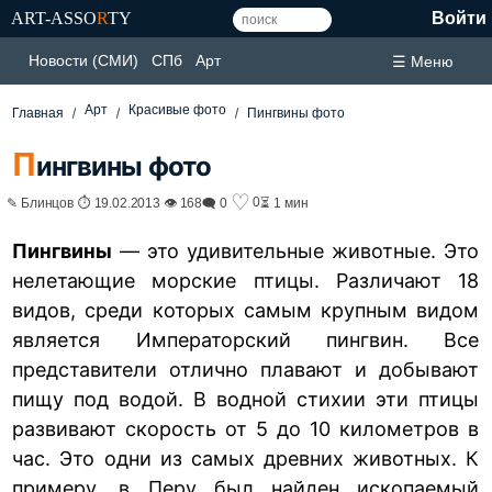
ART-ASSO
R
TY
Войти
Новости (СМИ)
СПб
Арт
☰ Меню
Арт
Красивые фото
Главная
Пингвины фото
П
ингвины фото
♡
0
✎ Блинцов ⏱ 19.02.2013 👁 168
🗨 0
⏳ 1 мин
Пингвины
— это удивительные животные. Это
нелетающие морские птицы. Различают 18
видов, среди которых самым крупным видом
является Императорский пингвин. Все
представители отлично плавают и добывают
пищу под водой. В водной стихии эти птицы
развивают скорость от 5 до 10 километров в
час. Это одни из самых древних животных. К
примеру, в Перу был найден ископаемый