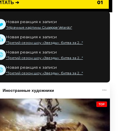
ИТАТЬ ➔
01
Новая реакция к записи
❤️
"Мрачные картины Giuseppe Velardo"
Новая реакция к записи
👍
"Третий сезон шоу «Звезды»: битва за 2..."
Новая реакция к записи
😡
"Третий сезон шоу «Звезды»: битва за 2..."
Новая реакция к записи
😡
"Третий сезон шоу «Звезды»: битва за 2..."
Иностранные художники
TOP