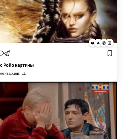
❤️
🔥
😮
👏
с Ройо картины
ментариев:
11