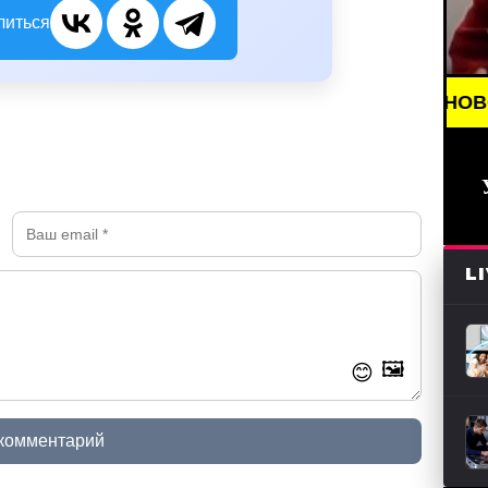
литься
BREAKING NEWS /// НОВОСТИ (СМИ) 
L
🖼️
😊
 комментарий