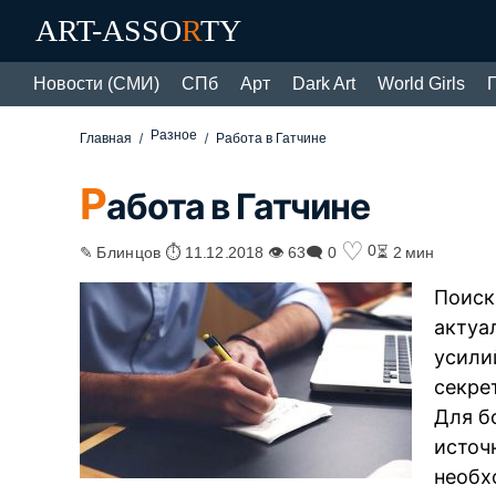
ART-ASSO
R
TY
Новости (СМИ)
СПб
Арт
Dark Art
World Girls
Разное
Главная
Работа в Гатчине
Р
абота в Гатчине
♡
0
✎ Блинцов ⏱ 11.12.2018 👁 63
🗨 0
⏳ 2 мин
Поиск
актуа
усилий
секре
Для б
источ
необх