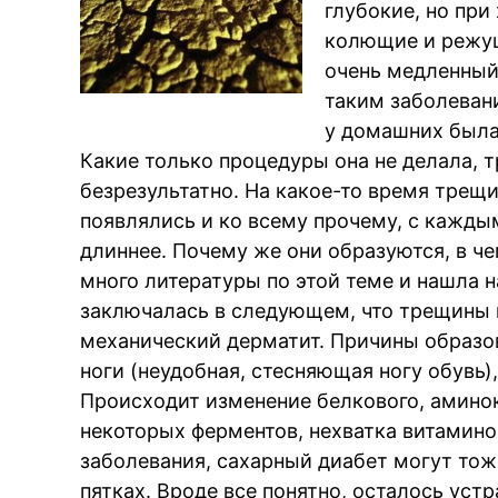
глубокие, но при
колющие и режущ
очень медленный
таким заболеван
у домашних была,
Какие только процедуры она не делала, т
безрезультатно. На какое-то время трещи
появлялись и ко всему прочему, с кажды
длиннее. Почему же они образуются, в ч
много литературы по этой теме и нашла н
заключалась в следующем, что трещины на
механический дерматит. Причины образо
ноги (неудобная, стесняющая ногу обувь)
Происходит изменение белкового, амино
некоторых ферментов, нехватка витамино
заболевания, сахарный диабет могут то
пятках. Вроде все понятно, осталось уст