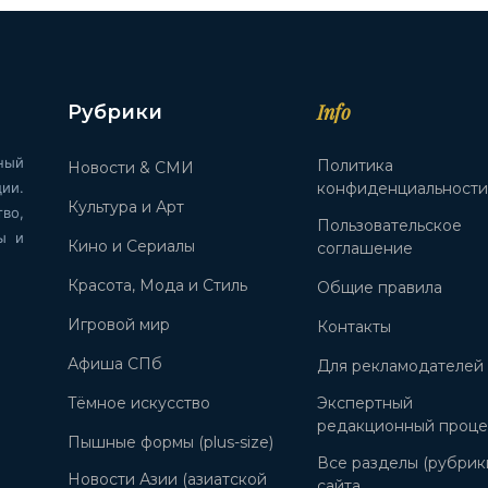
Info
Рубрики
ный
Политика
Новости & СМИ
ии.
конфиденциальност
Культура и Арт
во,
Пользовательское
ы и
Кино и Сериалы
соглашение
Красота, Мода и Стиль
Общие правила
Игровой мир
Контакты
Афиша СПб
Для рекламодателей
Тёмное искусство
Экспертный
редакционный проце
Пышные формы (plus-size)
Все разделы (рубрик
Новости Азии (азиатской
сайта