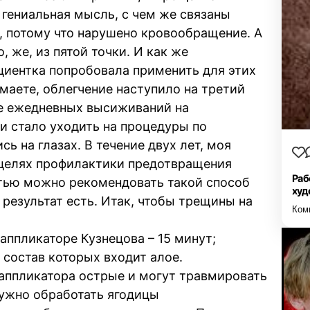
 гениальная мысль, с чем же связаны
, потому что нарушено кровообращение. А
, же, из пятой точки. И как же
иентка попробовала применить для этих
умаете, облегчение наступило на третий
ле ежедневных высиживаний на
и стало уходить на процедуры по
ь на глазах. В течение двух лет, моя
 целях профилактики предотвращения
Раб
стью можно рекомендовать такой способ
худ
 результат есть. Итак, чтобы трещины на
Ком
ппликаторе Кузнецова – 15 минут;
состав которых входит алое.
 аппликатора острые и могут травмировать
нужно обработать ягодицы