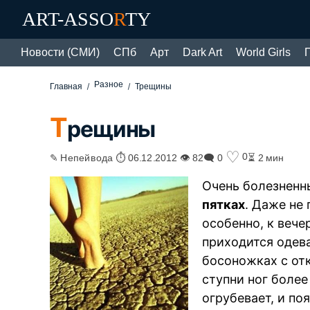
ART-ASSO
R
TY
Новости (СМИ)
СПб
Арт
Dark Art
World Girls
Разное
Главная
Трещины
Т
рещины
♡
0
✎ Непейвода ⏱ 06.12.2012 👁 82
🗨 0
⏳ 2 мин
Очень болезнен
пятках
. Даже не
особенно, к вече
приходится одева
босоножках с от
ступни ног более
огрубевает, и по