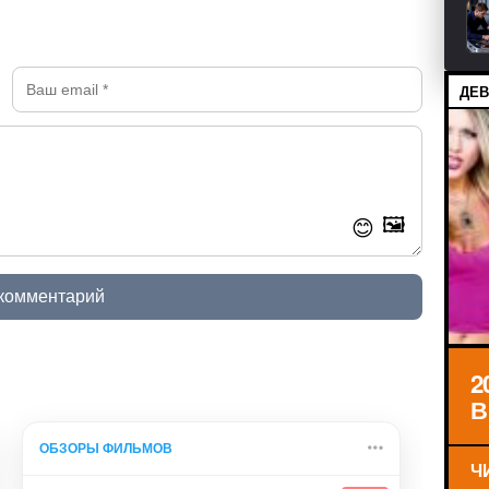
ДЕВ
🖼️
😊
 комментарий
2
В
ОБЗОРЫ ФИЛЬМОВ
Ч