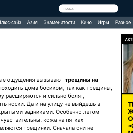
Плюс-сайз
Азия
Знаменитости
Кино
Игры
Разное
АКТ
ные ощущения вызывают
трещины на
 походить дома босиком, так как трещины,
ру расширяются и сильно болят,
Т
ть носки. Да и на улицу не выйдешь в
Ж
крытыми задниками. Особенно летом
О
 чувствительны, кожа на пятках
«
являются трещинки. Сначала они не
М