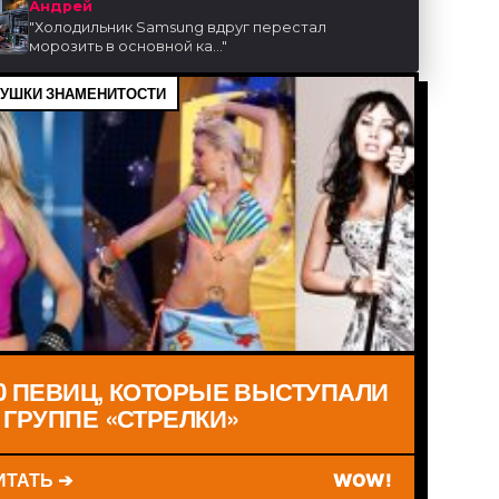
Андрей
"
Холодильник Samsung вдруг перестал
морозить в основной ка...
"
УШКИ ЗНАМЕНИТОСТИ
0 ПЕВИЦ, КОТОРЫЕ ВЫСТУПАЛИ
 ГРУППЕ «СТРЕЛКИ»
ИТАТЬ ➔
WOW!