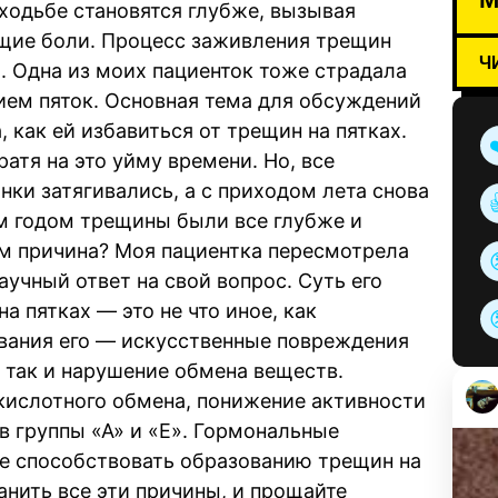
 ходьбе становятся глубже, вызывая
ие боли. Процесс заживления трещин
Ч
. Одна из моих пациенток тоже страдала
ием пяток. Основная тема для обсуждений
 как ей избавиться от трещин на пятках.
ратя на это уйму времени. Но, все
нки затягивались, а с приходом лета снова
м годом трещины были все глубже и
ем причина? Моя пациентка пересмотрела
аучный ответ на свой вопрос. Суть его
 пятках — это не что иное, как
вания его — искусственные повреждения
, так и нарушение обмена веществ.
кислотного обмена, понижение активности
в группы «А» и «Е». Гормональные
же способствовать образованию трещин на
ранить все эти причины, и прощайте