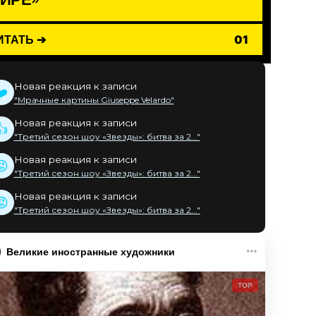
ИТАТЬ ➔
01
Новая реакция к записи
❤️
"Мрачные картины Giuseppe Velardo"
Новая реакция к записи
👍
"Третий сезон шоу «Звезды»: битва за 2..."
Новая реакция к записи
😡
"Третий сезон шоу «Звезды»: битва за 2..."
Новая реакция к записи
😡
"Третий сезон шоу «Звезды»: битва за 2..."
Великие иностранные художники
TOP