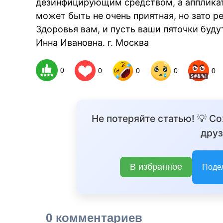
дезинфицирующим средством, а апплика
может быть не очень приятная, но зато р
Здоровья вам, и пусть ваши пяточки буд
Инна Ивановна. г. Москва
0
0
0
0
0
Не потеряйте статью! 💡 С
друз
В избранное
Поде
0 комментариев