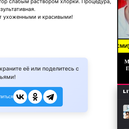
тор слабым раствором хлорки. Процедура,
езультативная.
ут ухоженными и красивыми!
BREAKING NEWS /// НОВОСТИ (СМИ) /// СВЕЖИЕ Н
М
охраните её или поделитесь с
ьями!
L
литься