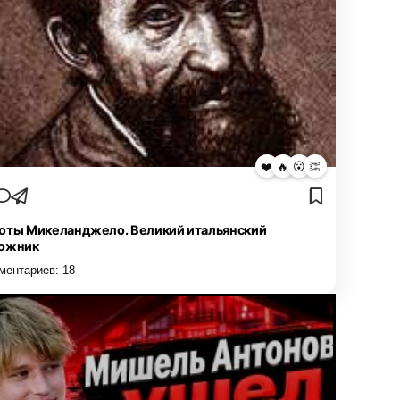
❤️
🔥
😮
👏
оты Микеланджело. Великий итальянский
ожник
ментариев:
18