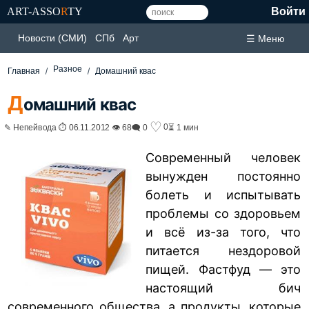
ART-ASSO
R
TY
Войти
Новости (СМИ)
СПб
Арт
☰ Меню
Разное
Главная
Домашний квас
Д
омашний квас
♡
0
✎ Непейвода ⏱ 06.11.2012 👁 68
🗨 0
⏳ 1 мин
Современный человек
вынужден постоянно
болеть и испытывать
проблемы со здоровьем
и всё из-за того, что
питается нездоровой
пищей. Фастфуд — это
настоящий бич
современного общества, а продукты, которые