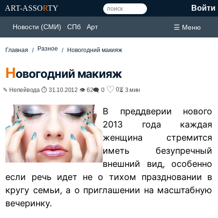
ART-ASSO
R
TY
Войти
Новости (СМИ)
СПб
Арт
☰ Меню
Разное
Главная
Новогодний макияж
Н
овогодний макияж
♡
0
✎ Непейвода ⏱ 31.10.2012 👁 62
🗨 0
⏳ 3 мин
В преддверии нового
2013 года каждая
женщина стремится
иметь безупречный
внешний вид, особенно
если речь идет не о тихом праздновании в
кругу семьи, а о приглашении на масштабную
вечеринку.