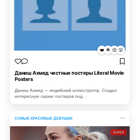
❤️
🌟
😍
😮
Даниш Ахмед честные постеры Literal Movie
Posters
Даниш Ахмед — индийский иллюстратор. Создал
интересную серию постеров под…
САМЫЕ КРАСИВЫЕ ДЕВУШКИ
SUPER