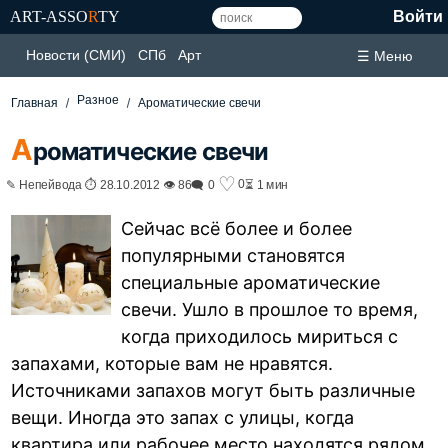
ART-ASSO
R
TY
Войти
Новости (СМИ)
СПб
Арт
☰ Меню
Разное
Главная
Ароматические свечи
А
роматические свечи
♡
0
✎ Непейвода ⏱ 28.10.2012 👁 86
🗨 0
⏳ 1 мин
Сейчас всё более и более
популярными становятся
специальные ароматические
свечи. Ушло в прошлое то время,
когда приходилось мириться с
запахами, которые вам не нравятся.
Источниками запахов могут быть различные
вещи. Иногда это запах с улицы, когда
квартира или рабочее место находятся рядом