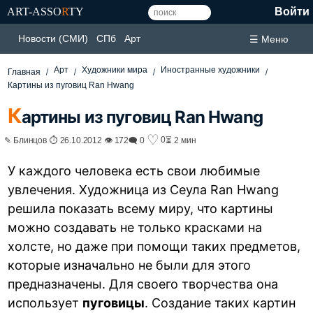
ART-ASSO
R
TY
Войти
Новости (СМИ)
СПб
Арт
☰ Меню
Арт
Художники мира
Иностранные художники
Главная
Картины из пуговиц Ran Hwang
К
артины из пуговиц Ran Hwang
♡
0
✎ Блинцов ⏱ 26.10.2012 👁 172
🗨 0
⏳ 2 мин
У каждого человека есть свои любимые
увлечения. Художница из Сеула Ran Hwang
решила показать всему миру, что картины
можно создавать не только красками на
холсте, но даже при помощи таких предметов,
которые изначально не были для этого
предназначены. Для своего творчества она
использует
пуговицы
. Создание таких картин