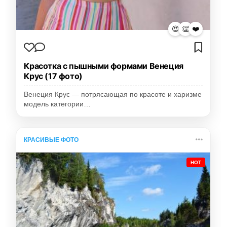
😍
👏
❤️
Красотка с пышными формами Венеция
Крус (17 фото)
Венеция Крус — потрясающая по красоте и харизме
модель категории…
КРАСИВЫЕ ФОТО
HOT