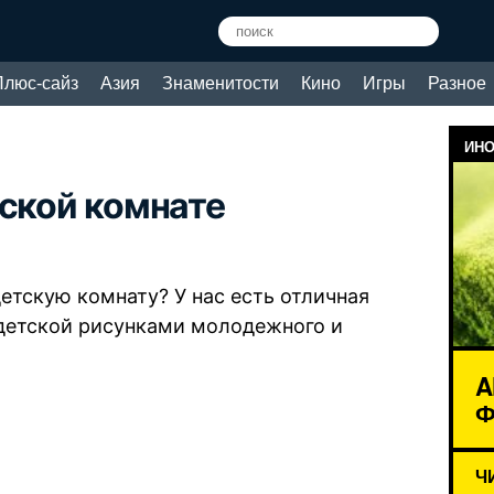
Плюс-сайз
Азия
Знаменитости
Кино
Игры
Разное
ИНО
тской комнате
етскую комнату? У нас есть отличная
 детской рисунками молодежного и
A
Ф
Ч