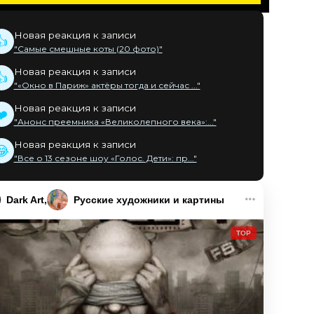
Новая реакция к записи
👍
"Самые смешные коты (20 фото)"
Новая реакция к записи
👍
"«Окно в Париж» актёры тогда и сейчас ..."
Новая реакция к записи
❤️
"Анонс преемника «Великолепного века»:..."
Новая реакция к записи
😂
"Все о 13 сезоне шоу «Голос. Дети»: пр..."
Dark Art
Русские художники и картины
TOP