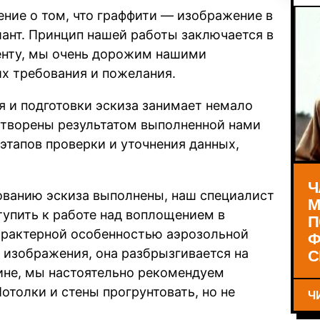
ение о том, что граффити — изображение в
ант. Принцип нашей работы заключается в
енту, мы очень дорожим нашими
их требования и пожелания.
я и подготовки эскиза занимает немало
етворены результатом выполненной нами
этапов проверки и уточнения данных,
Ч
сованию эскиза выполнены, наш специалист
М
тупить к работе над воплощением в
П
арактерной особенностью аэрозольной
Ф
С
я изображения, она разбрызгивается на
ине, мы настоятельно рекомендуем
отолки и стены прогрунтовать, но не
Ч