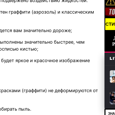
е подвержено воздействию жидкостей.
тен граффити (аэрозоль) и классическим
BREAKING NEWS /// НОВОСТИ (СМИ) /// СВЕЖИЕ
дется вам значительно дороже;
выполнены значительно быстрее, чем
росписью кистью;
L
 будет яркое и красочное изображение
красками (граффити) не деформируются от
обирать пыль.
ЗНА