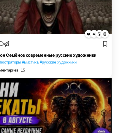
❤️
🔥
😮
👏
он Семёнов современные русские художники
люстраторы #мистика #русские художники
ментариев:
15