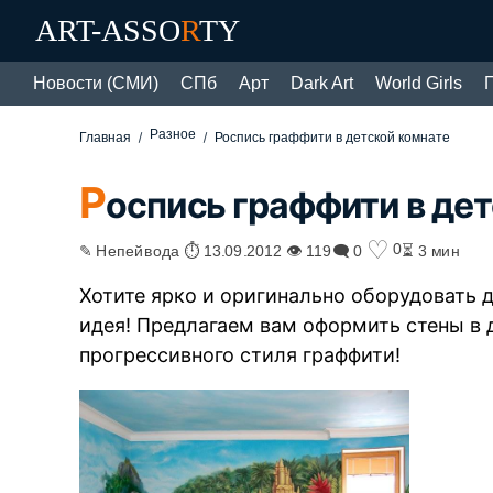
ART-ASSO
R
TY
Новости (СМИ)
СПб
Арт
Dark Art
World Girls
Разное
Главная
Роспись граффити в детской комнате
Р
оспись граффити в де
♡
0
✎ Непейвода ⏱ 13.09.2012 👁 119
🗨 0
⏳ 3 мин
Хотите ярко и оригинально оборудовать д
идея! Предлагаем вам оформить стены в
прогрессивного стиля граффити!