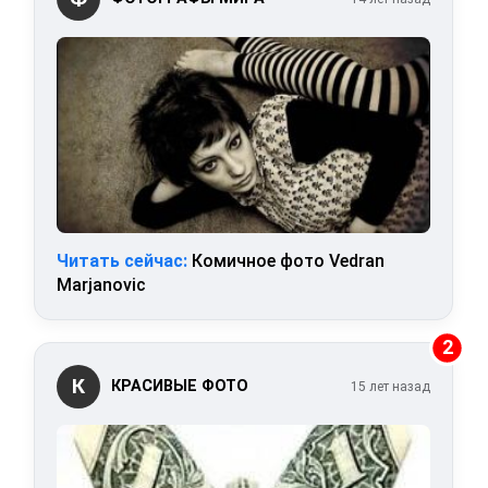
Читать сейчас:
Комичное фото Vedran
Marjanovic
2
К
КРАСИВЫЕ ФОТО
15 лет назад