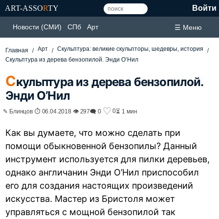
ART-ASSO
R
TY
Войти
Новости (СМИ)
СПб
Арт
☰ Меню
Арт
Скульптура: великие скульпторы, шедевры, история
Главная
Скульптура из дерева бензопилой. Энди О’Нил
С
кульптура из дерева бензопилой.
Энди О’Нил
♡
0
✎ Блинцов ⏱ 06.04.2018 👁 297
🗨 0
⏳ 1 мин
Как вы думаете, что можно сделать при
помощи обыкновенной бензопилы? Данный
инструмент используется для пилки деревьев,
однако англичанин Энди О’Нил приспособил
его для создания настоящих произведений
искусства. Мастер из Бристоля может
управляться с мощной бензопилой так