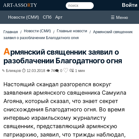
ART-ASSO
R
TY
Войти
Новости (СМИ)
СПб
Арт
☰ Меню
Новости (СМИ)
Главные новости
Главная
Армянский священник
заявил о разоблачении Благодатного огня
А
рмянский священник заявил о
разоблачении Благодатного огня
♡
0
✎ Блинцов ⏱ 12.03.2018 👁 74
🗨 0
⏳ 1 мин
Настоящий скандал разгорелся вокруг
заявления армянского священника Самуила
Агояна, который сказал, что знает секрет
снисхождения Благодатного огня. Во время
интервью израильскому журналисту
священник, представляющий армянскую
патриархию, заявил, что трижды наблюдал,