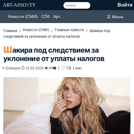
ART-ASSO
R
TY
Войти
Новости (СМИ)
СПб
Арт
☰ Меню
Новости (СМИ)
Главные новости
Главная
Шакира под
следствием за уклонение от уплаты налогов
Ш
акира под следствием за
уклонение от уплаты налогов
♡
0
✎ Блинцов ⏱ 11.02.2018 👁 85
🗨 1
⏳ 1 мин