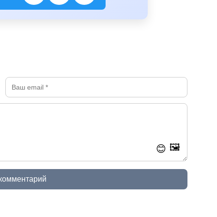
🖼️
😊
 комментарий