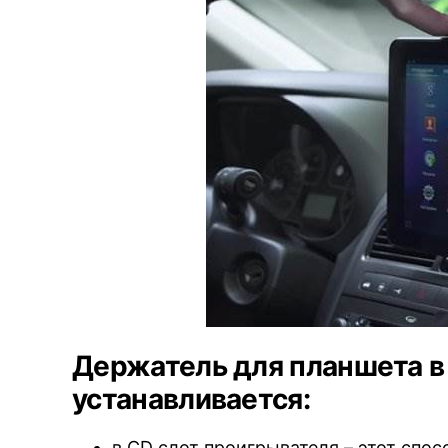
Держатель для планшета в
устанавливается:
в CD слот проигрывателя – этот спо