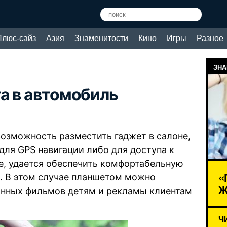
Плюс-сайз
Азия
Знаменитости
Кино
Игры
Разное
ЗНА
а в автомобиль
возможность разместить гаджет в салоне,
для GPS навигации либо для доступа к
е, удается обеспечить комфортабельную
«
. В этом случае планшетом можно
Ж
онных фильмов детям и рекламы клиентам
Ч