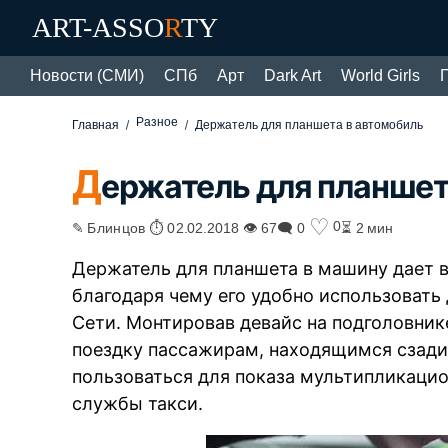
ART-ASSO
R
TY
Новости (СМИ)
СПб
Арт
Dark Art
World Girls
Разное
Главная
Держатель для планшета в автомобиль
Д
ержатель для планшет
♡
0
✎ Блинцов ⏱ 02.02.2018 👁 67
🗨 0
⏳ 2 мин
Держатель для планшета в машину дает 
благодаря чему его удобно использовать 
Сети. Монтировав девайс на подголовник
поездку пассажирам, находящимся сзади
пользоваться для показа мультипликаци
службы такси.