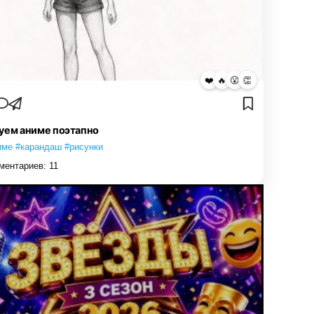
❤️
🔥
😮
👏
уем аниме поэтапно
име #карандаш #рисунки
ментариев:
11