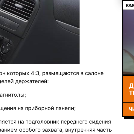
ЮМО
н которых 4:3, размещаются в салоне
делей держателей:
Д
Т
агнитолы;
щения на приборной панели;
Ч
яется на подголовник переднего сидения
анием особого захвата, внутренняя часть