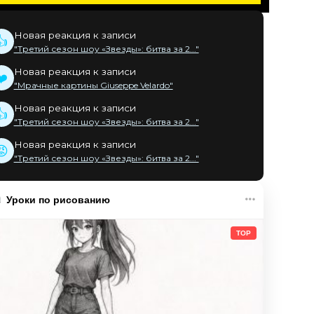
Новая реакция к записи
👍
"Третий сезон шоу «Звезды»: битва за 2..."
Новая реакция к записи
❤️
"Мрачные картины Giuseppe Velardo"
Новая реакция к записи
👍
"Третий сезон шоу «Звезды»: битва за 2..."
Новая реакция к записи
😡
"Третий сезон шоу «Звезды»: битва за 2..."
Уроки по рисованию
TOP