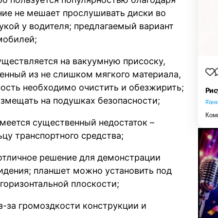
ние не мешает прослушивать диски во
рукой у водителя; предлагаемый вариант
мобилей;
уществляется на вакуумную присоску,
енный из не слишком мягкого материала,
ность необходимо очистить и обезжирить;
Рис
размещать на подушках безопасности;
#ан
Ком
 имеется существенный недостаток –
цу транспортного средства;
 отличное решение для демонстрации
идения; планшет можно установить под
 горизонтальной плоскости;
из-за громоздкости конструкции и