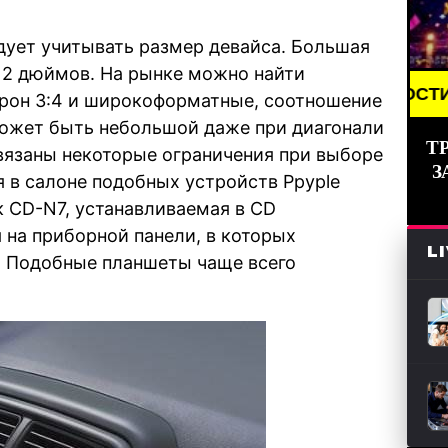
дует учитывать размер девайса. Большая
 12 дюймов. На рынке можно найти
BREAKING NEWS /// НОВОСТИ (СМИ) /// СВ
рон 3:4 и широкоформатные, соотношение
может быть небольшой даже при диагонали
Т
вязаны некоторые ограничения при выборе
З
 в салоне подобных устройств Ppyple
к CD-N7, устанавливаемая в CD
 на приборной панели, в которых
L
. Подобные планшеты чаще всего