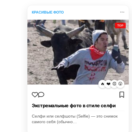
КРАСИВЫЕ ФОТО
TOP
🔥
❤️
😍
😮
Экстремальные фото в стиле селфи
Селфи или селфшоты (Selfie) — это снимок
самого себя (обычно…