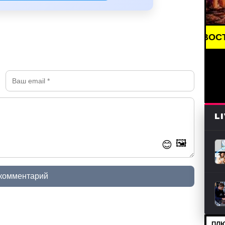
BREAKING NEWS /// НОВОСТИ (СМИ) ///
L
🖼️
😊
 комментарий
ПЛЮ