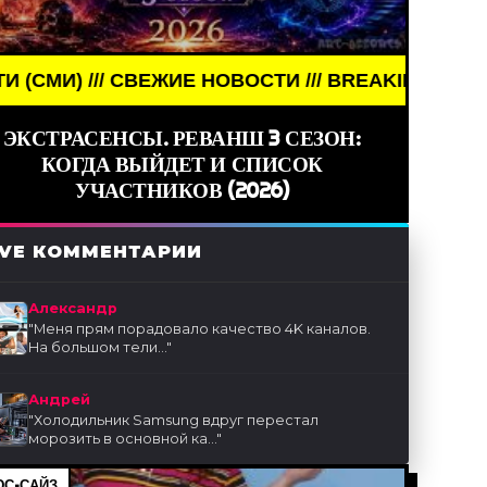
 СВЕЖИЕ НОВОСТИ /// BREAKING NEWS /// НОВОСТИ
ЭКСТРАСЕНСЫ. РЕВАНШ 3 СЕЗОН:
КОГДА ВЫЙДЕТ И СПИСОК
УЧАСТНИКОВ (2026)
IVE КОММЕНТАРИИ
Александр
"
Меня прям порадовало качество 4K каналов.
На большом тели...
"
Андрей
"
Холодильник Samsung вдруг перестал
морозить в основной ка...
"
С-САЙЗ