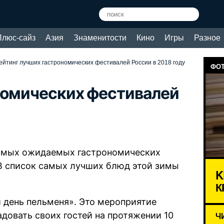
Плюс-сайз
Азия
Знаменитости
Кино
Игры
Разное
ейтинг лучших гастрономических фестивалей России в 2018 году
ФОТ
номических фестивалей
самых ожидаемых гастрономических
 В список самых лучших блюд этой зимы
K
К
 день пельменя». Это мероприятие
адовать своих гостей на протяжении 10
Ч