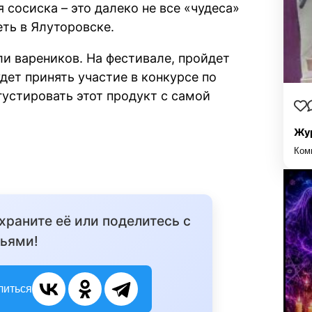
сосиска – это далеко не все «чудеса»
еть в Ялуторовске.
ли вареников. На фестивале, пройдет
ет принять участие в конкурсе по
густировать этот продукт с самой
Жур
Ком
охраните её или поделитесь с
ьями!
литься