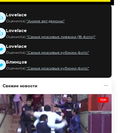
Lovelace
👍
Оценил(а)
"Аниме арт демоны"
Lovelace
👍
Оценил(а)
"Самые красивые ливанки (18 фото)"
Lovelace
❤️
Оценил(а)
"Самые красивые кубинки фото"
Блинцов
❤️
Оценил(а)
"Самые красивые кубинки фото"
Свежие новости
TOP