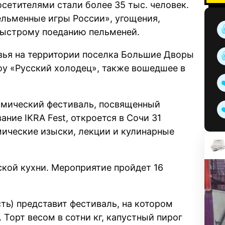
осетителями стали более 35 тыс. человек.
ельменные игры России», угощения,
быстрому поеданию пельменей.
вья на территории поселка Большие Дворы
оу «Русский холодец», также вошедшее в
омический фестиваль, посвященный
ание IKRA Fest, откроется в Сочи 31
мические изыски, лекции и кулинарные
ской кухни. Мероприятие пройдет 16
ть) представит фестиваль, на котором
 Торт весом в сотни кг, капустный пирог