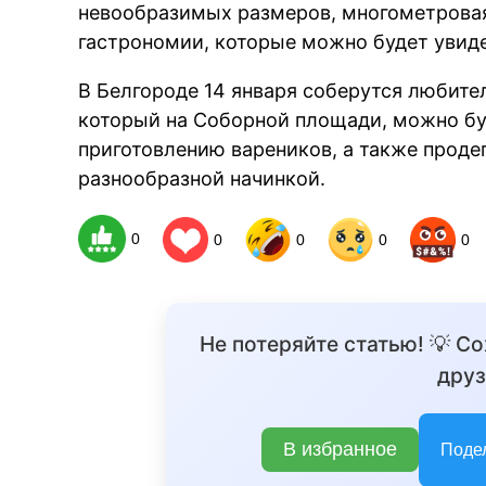
невообразимых размеров, многометровая 
гастрономии, которые можно будет увид
В Белгороде 14 января соберутся любите
который на Соборной площади, можно буд
приготовлению вареников, а также проде
разнообразной начинкой.
0
0
0
0
0
Не потеряйте статью! 💡 С
друз
В избранное
Поде