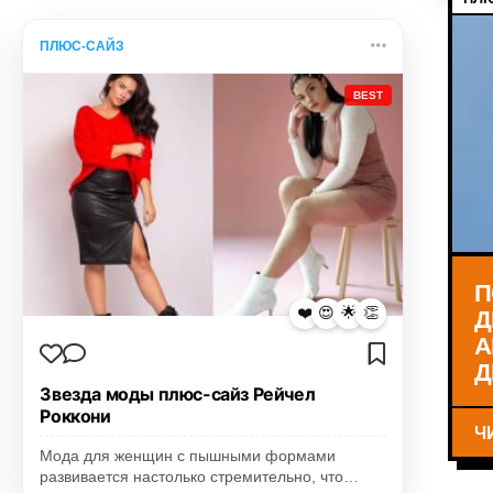
ПЛЮС-САЙЗ
BEST
П
Д
❤️
😍
🌟
👏
А
Д
Звезда моды плюс-сайз Рейчел
Роккони
Ч
Мода для женщин с пышными формами
развивается настолько стремительно, что…