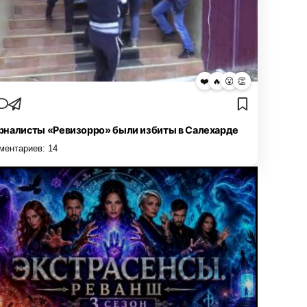
❤️
🔥
😮
👏
налисты «Ревизорро» были избиты в Салехарде
ментариев:
14