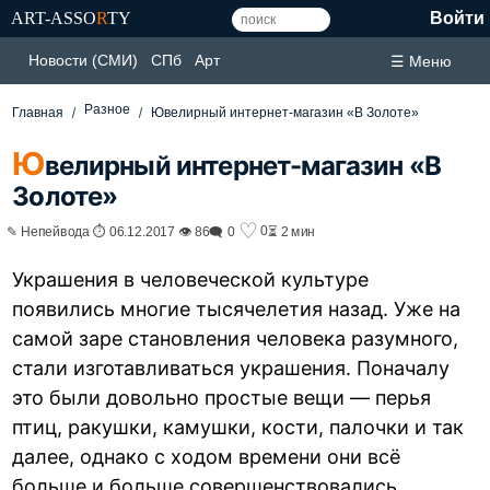
ART-ASSO
R
TY
Войти
Новости (СМИ)
СПб
Арт
☰ Меню
Разное
Главная
Ювелирный интернет-магазин «В Золоте»
Ю
велирный интернет-магазин «В
Золоте»
♡
0
✎ Непейвода ⏱ 06.12.2017 👁 86
🗨 0
⏳ 2 мин
Украшения в человеческой культуре
появились многие тысячелетия назад. Уже на
самой заре становления человека разумного,
стали изготавливаться украшения. Поначалу
это были довольно простые вещи — перья
птиц, ракушки, камушки, кости, палочки и так
далее, однако с ходом времени они всё
больше и больше совершенствовались.