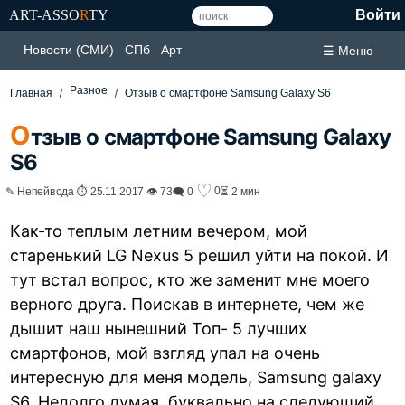
ART-ASSO
R
TY
Войти
Новости (СМИ)
СПб
Арт
☰ Меню
Разное
Главная
Отзыв о смартфоне Samsung Galaxy S6
О
тзыв о смартфоне Samsung Galaxy
S6
♡
0
✎ Непейвода ⏱ 25.11.2017 👁 73
🗨 0
⏳ 2 мин
Как-то теплым летним вечером, мой
старенький LG Nexus 5 решил уйти на покой. И
тут встал вопрос, кто же заменит мне моего
верного друга. Поискав в интернете, чем же
дышит наш нынешний Топ- 5 лучших
смартфонов, мой взгляд упал на очень
интересную для меня модель, Samsung galaxy
S6. Недолго думая, буквально на следующий