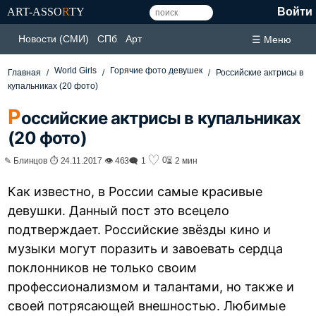
ART-ASSO
R
TY
Войти
Новости (СМИ)
СПб
Арт
☰ Меню
World Girls
Горячие фото девушек
Главная
Российские актрисы в
купальниках (20 фото)
Р
оссийские актрисы в купальниках
(20 фото)
♡
0
✎ Блинцов ⏱ 24.11.2017 👁 463
🗨 1
⏳ 2 мин
Как известно, в России самые красивые
девушки. Данный пост это всецело
подтверждает. Российские звёзды кино и
музыки могут поразить и завоевать сердца
поклонников не только своим
профессионализмом и талантами, но также и
своей потрясающей внешностью. Любимые