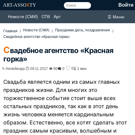
ART-ASSO
R
TY
Войти
Новости (СМИ)
СПб
Арт
☰ Меню
Новости (СМИ)
Праздники даты, поздравления
Главная
Свадебное агентство «Красная горка»
С
вадебное агентство «Красная
горка»
♡
0
✎ Непейвода ⏱ 09.11.2017 👁 90
🗨 0
⏳ 2 мин
Свадьба является одним из самых главных
праздников жизни. Для многих это
торжественное событие стоит выше всех
остальных праздников, так как в этот день
жизнь человека меняется кардинальным
образом. Естественно, все хотят сделать этот
праздник самым красивым, волшебным и