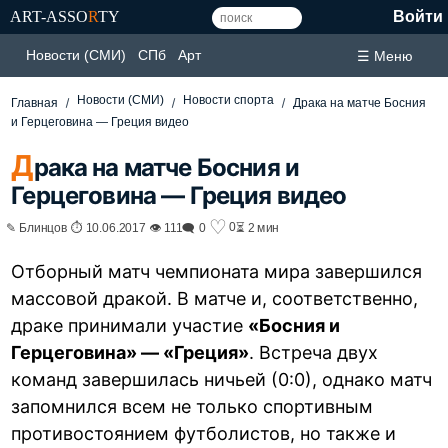
ART-ASSO
R
TY
Войти
Новости (СМИ)
СПб
Арт
☰ Меню
Новости (СМИ)
Новости спорта
Главная
Драка на матче Босния
и Герцеговина — Греция видео
Д
рака на матче Босния и
Герцеговина — Греция видео
♡
0
✎ Блинцов ⏱ 10.06.2017 👁 111
🗨 0
⏳ 2 мин
Отборный матч чемпионата мира завершился
массовой дракой. В матче и, соответственно,
драке принимали участие
«Босния и
Герцеговина» — «Греция»
. Встреча двух
команд завершилась ничьей (0:0), однако матч
запомнился всем не только спортивным
противостоянием футболистов, но также и