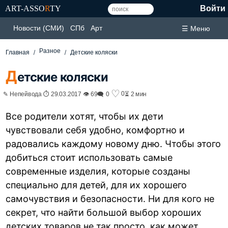
ART-ASSO
R
TY
Войти
Новости (СМИ)
СПб
Арт
☰ Меню
Разное
Главная
Детские коляски
Д
етские коляски
♡
0
✎ Непейвода ⏱ 29.03.2017 👁 69
🗨 0
⏳ 2 мин
Все родители хотят, чтобы их дети
чувствовали себя удобно, комфортно и
радовались каждому новому дню. Чтобы этого
добиться стоит использовать самые
современные изделия, которые созданы
специально для детей, для их хорошего
самочувствия и безопасности. Ни для кого не
секрет, что найти большой выбор хороших
детских товаров не так просто, как может