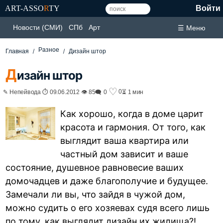
ART-ASSO
R
TY
Войти
Новости (СМИ)
СПб
Арт
☰ Меню
Разное
Главная
Дизайн штор
Д
изайн штор
♡
0
✎ Непейвода ⏱ 09.06.2012 👁 85
🗨 0
⏳ 1 мин
Как хорошо, когда в доме царит
красота и гармония. От того, как
выглядит ваша квартира или
частный дом зависит и ваше
состояние, душевное равновесие ваших
домочадцев и даже благополучие и будущее.
Замечали ли вы, что зайдя в чужой дом,
можно судить о его хозяевах судя всего лишь
по тому, как выглядит дизайн их жилища?!