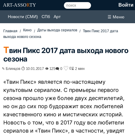
ART-ASSO
R
TY
Войти
Новости (СМИ)
СПб
Арт
☰ Меню
Кино
Даты выхода сериалов
Главная
Твин Пикс 2017 дата
выхода нового сезона
Т
вин Пикс 2017 дата выхода нового
сезона
♡
0
✎ Блинцов ⏱ 10.01.2017 👁 125
🗨 0
⏳ 2 мин
«Твин Пикс» является по-настоящему
культовым сериалом. С премьеры первого
сезона прошло уже более двух десятилетий,
но он до сих пор будоражит всех любителей
качественного кино и мистических историй.
Новость о том, что в 2017 году все любители
сериалов и «Твин Пикс», в частности, увидят