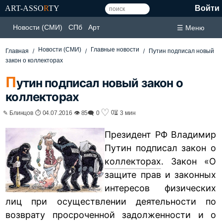
ART-ASSO
R
TY
Войти
Новости (СМИ)
СПб
Арт
☰ Меню
Новости (СМИ)
Главные новости
Главная
Путин подписал новый
закон о коллекторах
П
утин подписал новый закон о
коллекторах
♡
0
✎ Блинцов ⏱ 04.07.2016 👁 85
🗨 0
⏳ 3 мин
Президент РФ Владимир
Путин подписал закон о
коллекторах
. Закон «О
защите прав и законных
интересов физических
лиц при осуществлении деятельности по
возврату просроченной задолженности и о