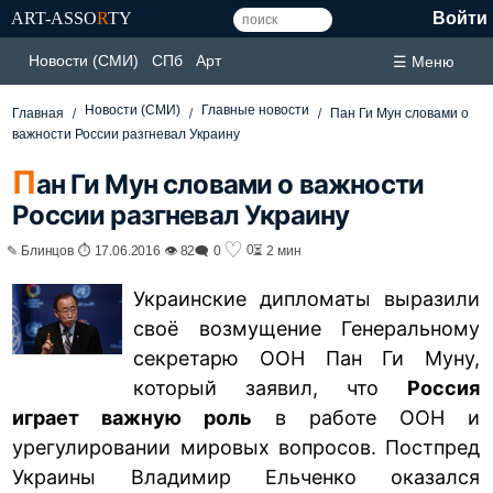
ART-ASSO
R
TY
Войти
Новости (СМИ)
СПб
Арт
☰ Меню
Новости (СМИ)
Главные новости
Главная
Пан Ги Мун словами о
важности России разгневал Украину
П
ан Ги Мун словами о важности
России разгневал Украину
♡
0
✎ Блинцов ⏱ 17.06.2016 👁 82
🗨 0
⏳ 2 мин
Украинские дипломаты выразили
своё возмущение Генеральному
секретарю ООН Пан Ги Муну,
который заявил, что
Россия
играет важную роль
в работе ООН и
урегулировании мировых вопросов. Постпред
Украины Владимир Ельченко оказался