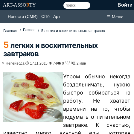
ART-ASSO
R
TY
Войти
Новости (СМИ)
СПб
Арт
☰ Меню
Разное
Главная
5 легких и восхитительных завтраков
5
легких и восхитительных
завтраков
♡
0
✎ Непейвода ⏱ 17.11.2015 👁 74
🗨 0
⏳ 2 мин
Утром обычно некогда
бездельничать, нужно
быстро собираться на
работу. Не хватает
времени на то, чтобы
подумать о питательном
завтраке. К счастью,
известно много вкусной еды, которая