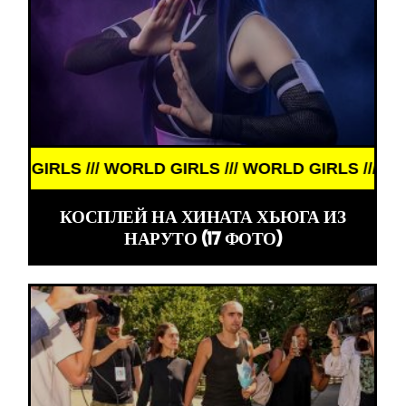
RLS /// WORLD GIRLS /// WORLD GIRLS /// WORLD G
КОСПЛЕЙ НА ХИНАТА ХЬЮГА ИЗ
НАРУТО (17 ФОТО)