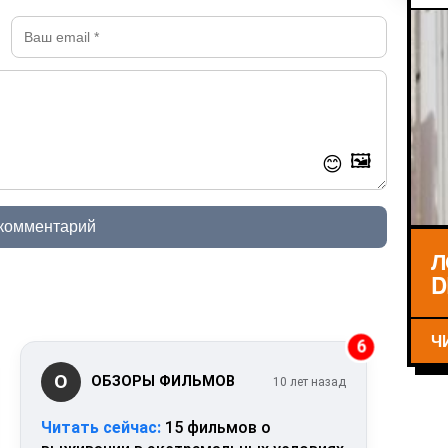
🖼️
😊
 комментарий
Л
D
Ч
6
О
ОБЗОРЫ ФИЛЬМОВ
10 лет назад
Читать сейчас:
15 фильмов о