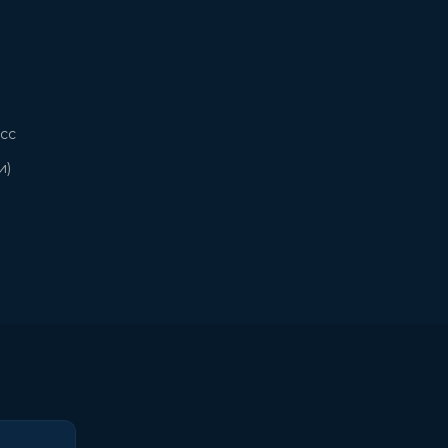
сс
и)