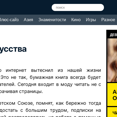
Плюс-сайз
Азия
Знаменитости
Кино
Игры
Разное
ДЕВ
кусства
то интернет вытеснил из нашей жизни
 Это не так, бумажная книга всегда будет
телей. Сегодня входит в моду читать не с
А
рачивая страницы.
О
етском Союзе, помнят, как бережно тогда
достать с большим трудом, подписки на
Ч