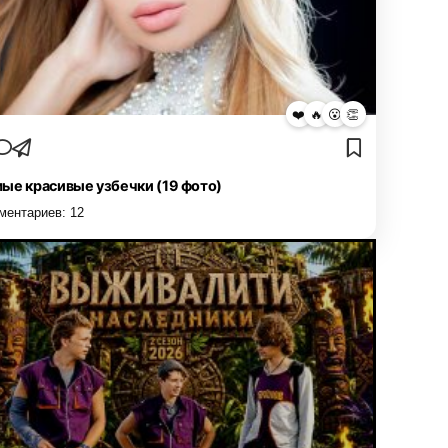
❤️
🔥
😮
👏
ые красивые узбечки (19 фото)
ментариев:
12