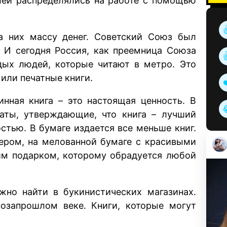
лей распределялись на работе с помощью
а них массу денег. Советский Союз был
 И сегодня Россия, как преемница Союза
ых людей, которые читают в метро. Это
или печатные книги.
инная книга – это настоящая ценность. В
каты, утверждающие, что книга – лучший
остью. В бумаге издается все меньше книг.
ером, на мелованной бумаге с красивыми
им подарком, которому обрадуется любой
но найти в букинистических магазинах.
позапрошлом веке. Книги, которые могут