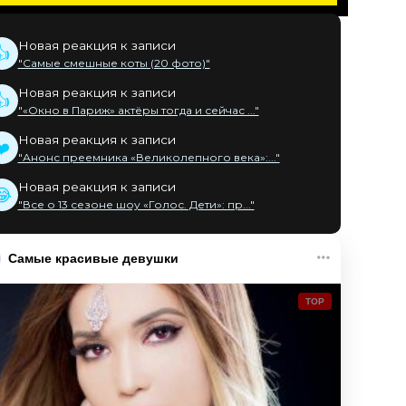
Новая реакция к записи
👍
"Самые смешные коты (20 фото)"
Новая реакция к записи
👍
"«Окно в Париж» актёры тогда и сейчас ..."
Новая реакция к записи
❤️
"Анонс преемника «Великолепного века»:..."
Новая реакция к записи
😂
"Все о 13 сезоне шоу «Голос. Дети»: пр..."
Самые красивые девушки
TOP