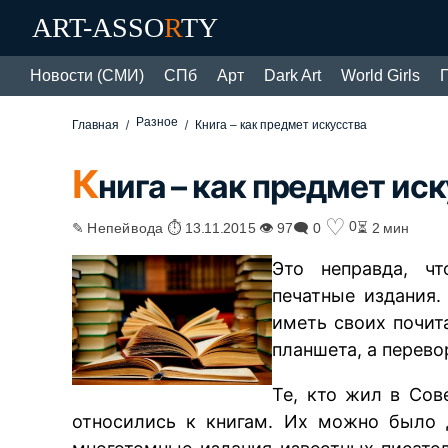
ART-ASSO
R
TY
Новости (СМИ)
СПб
Арт
Dark Art
World Girls
Разное
Главная
Книга – как предмет искусства
К
нига – как предмет ис
♡
0
✎ Непейвода ⏱ 13.11.2015 👁 97
🗨 0
⏳ 2 мин
Это неправда, ч
печатные издания.
иметь своих почита
планшета, а перево
Те, кто жил в Сов
относились к книгам. Их можно было 