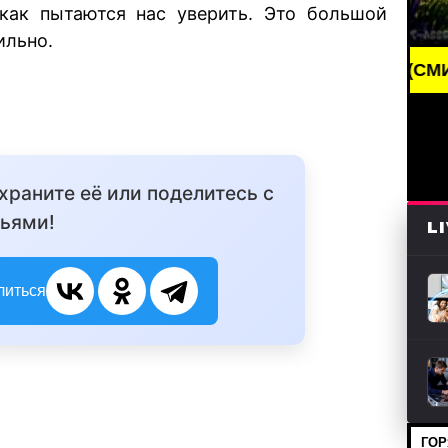
 как пытаются нас уверить. Это большой
ильно.
BREAKING NEWS /// НОВОСТИ (СМИ) /// СВЕЖИ
охраните её или поделитесь с
ьями!
L
литься
ГОР