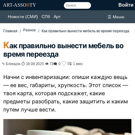
ART-ASSO
R
TY
Войти
Новости (СМИ)
СПб
Арт
☰ Меню
Разное
Главная
Как правильно вынести мебель во время переезда
К
ак правильно вынести мебель во
время переезда
♡
0
✎ Блинцов ⏱ 18.08.2025 👁 73
🗨 0
⏳ 1 мин
Начни с инвентаризации: опиши каждую вещь
— ее вес, габариты, хрупкость. Этот список —
твоя карта, которая подскажет, какие
предметы разобрать, какие защитить и каким
путем лучше вести.