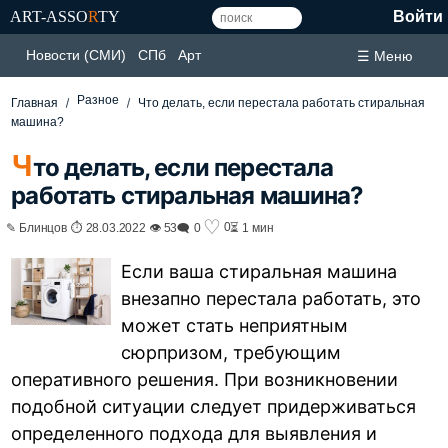
ART-ASSO
R
TY
Войти
Новости (СМИ)
СПб
Арт
☰ Меню
Разное
Главная
Что делать, если перестала работать стиральная
машина?
Ч
то делать, если перестала
работать стиральная машина?
♡
0
✎ Блинцов ⏱ 28.03.2022 👁 53
🗨 0
⏳ 1 мин
Если ваша стиральная машина
внезапно перестала работать, это
может стать неприятным
сюрпризом, требующим
оперативного решения. При возникновении
подобной ситуации следует придерживаться
определенного подхода для выявления и