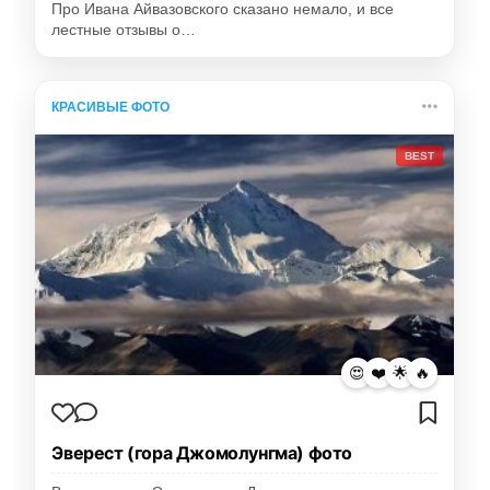
Про Ивана Айвазовского сказано немало, и все
лестные отзывы о…
КРАСИВЫЕ ФОТО
BEST
😍
❤️
🌟
🔥
Эверест (гора Джомолунгма) фото