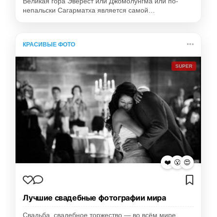
Великая гора Эверест или Джомолунгма или по-
непальски Сагарматха является самой…
КРАСИВЫЕ ФОТО
SUPER
❤️
😮
😍
Лучшие свадебные фотографии мира
Свадьба, свадебное торжество — во всём мире