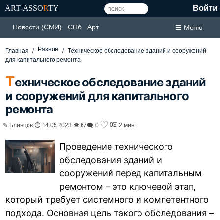
ART-ASSO
R
TY
Войти
Новости (СМИ)
СПб
Арт
☰ Меню
Разное
Главная
Техническое обследование зданий и сооружений
для капитального ремонта
Т
ехническое обследование зданий
и сооружений для капитального
ремонта
♡
0
✎ Блинцов ⏱ 14.05.2023 👁 67
🗨 0
⏳ 2 мин
Проведение технического
обследования зданий и
сооружений перед капитальным
ремонтом – это ключевой этап,
который требует системного и компетентного
подхода. Основная цель такого обследования –