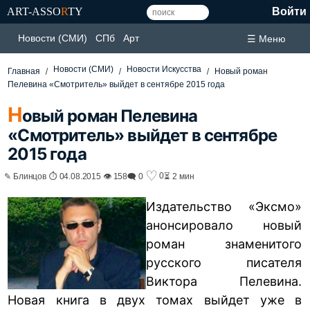
ART-ASSO
R
TY
Войти
Новости (СМИ)
СПб
Арт
☰ Меню
Новости (СМИ)
Новости Искусства
Главная
Новый роман
Пелевина «Смотритель» выйдет в сентябре 2015 года
Н
овый роман Пелевина
«Смотритель» выйдет в сентябре
2015 года
♡
0
✎ Блинцов ⏱ 04.08.2015 👁 158
🗨 0
⏳ 2 мин
Издательство «Эксмо»
анонсировало новый
роман знаменитого
русского писателя
Виктора Пелевина.
Новая книга в двух томах выйдет уже в