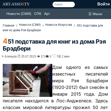
ART-ASSO
R
TY
Войти
Новости (СМИ)
СПб
Арт
☰ Меню
Новости (СМИ)
Новости Искусства
Главная
451 подставка для
книг из дома Рэя Брэдбери
4
51 подставка для книг из дома Рэя
Брэдбери
♡
0
✎ Блинцов ⏱ 25.07.2015 👁 171
🗨 0
⏳ 2 мин
Дом одного из самых
известных писателей
мира Рэя Брэдбери
(1920-2012) был снесён в
январе 2015 года. Дом
писателя находился в Лос-Анджелесе. Здесь
классик мировой литературы прожил 50 лет