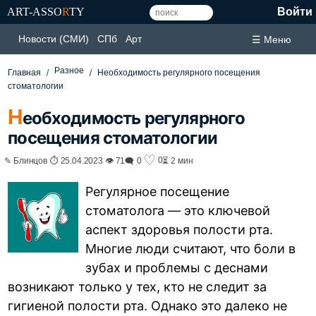
ART-ASSO
R
TY
Войти
Новости (СМИ)
СПб
Арт
☰ Меню
Разное
Главная
Необходимость регулярного посещения
стоматологии
Н
еобходимость регулярного
посещения стоматологии
♡
0
✎ Блинцов ⏱ 25.04.2023 👁 71
🗨 0
⏳ 2 мин
Регулярное посещение
стоматолога — это ключевой
аспект здоровья полости рта.
Многие люди считают, что боли в
зубах и проблемы с деснами
возникают только у тех, кто не следит за
гигиеной полости рта. Однако это далеко не