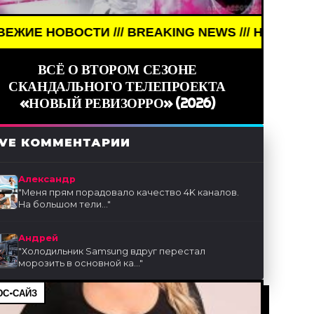
ОСТИ /// BREAKING NEWS /// НОВОСТИ (СМИ) /// 
ВСЁ О ВТОРОМ СЕЗОНЕ
СКАНДАЛЬНОГО ТЕЛЕПРОЕКТА
«НОВЫЙ РЕВИЗОРРО» (2026)
IVE КОММЕНТАРИИ
Александр
"
Меня прям порадовало качество 4K каналов.
На большом тели...
"
Андрей
"
Холодильник Samsung вдруг перестал
морозить в основной ка...
"
С-САЙЗ