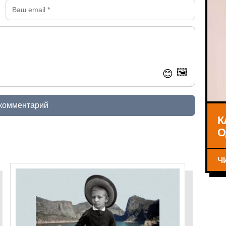
🖼️
😊
 комментарий
К
О
Ч