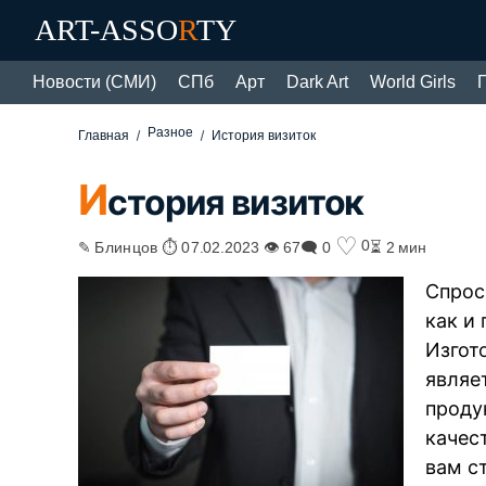
ART-ASSO
R
TY
Новости (СМИ)
СПб
Арт
Dark Art
World Girls
Разное
Главная
История визиток
И
стория визиток
♡
0
✎ Блинцов ⏱ 07.02.2023 👁 67
🗨 0
⏳ 2 мин
Спрос
как и
Изгот
являе
проду
качес
вам с