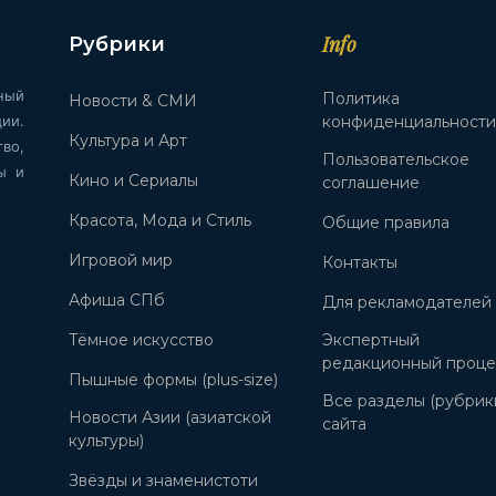
Info
Рубрики
ный
Политика
Новости & СМИ
ии.
конфиденциальност
Культура и Арт
во,
Пользовательское
ы и
Кино и Сериалы
соглашение
Красота, Мода и Стиль
Общие правила
Игровой мир
Контакты
Афиша СПб
Для рекламодателей
Тёмное искусство
Экспертный
редакционный проце
Пышные формы (plus-size)
Все разделы (рубрик
Новости Азии (азиатской
сайта
культуры)
Звёзды и знаменистоти