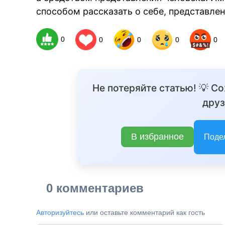
способом рассказать о себе, представле
BR
0
0
0
0
0
Не потеряйте статью! 💡 С
друз
В избранное
Поде
0 комментариев
Авторизуйтесь
или оставьте комментарий как гость