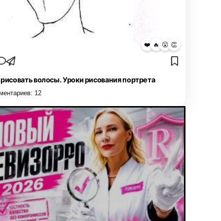
❤️
🔥
😮
👏
 рисовать волосы. Уроки рисования портрета
ментариев:
12