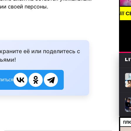
нии своей персоны.
EAKING NEWS /// НОВОСТИ (СМИ) /// СВЕЖИЕ НОВ
охраните её или поделитесь с
ьями!
L
литься
ПЛЮ