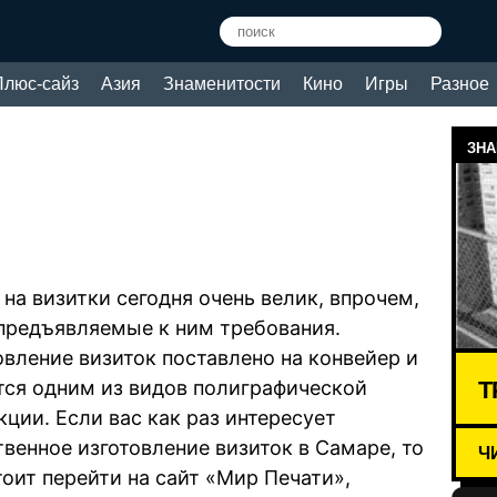
Плюс-сайз
Азия
Знаменитости
Кино
Игры
Разное
ЗНА
 на визитки сегодня очень велик, впрочем,
 предъявляемые к ним требования.
овление визиток поставлено на конвейер и
Т
тся одним из видов полиграфической
кции. Если вас как раз интересует
твенное изготовление визиток в Самаре, то
Ч
тоит перейти на сайт «Мир Печати»,