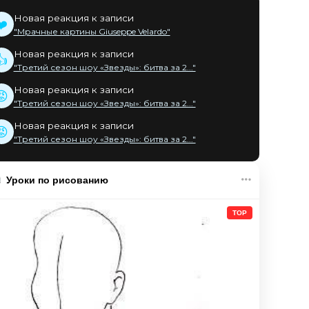
Новая реакция к записи
❤️
"Мрачные картины Giuseppe Velardo"
Новая реакция к записи
👍
"Третий сезон шоу «Звезды»: битва за 2..."
Новая реакция к записи
😡
"Третий сезон шоу «Звезды»: битва за 2..."
Новая реакция к записи
😡
"Третий сезон шоу «Звезды»: битва за 2..."
Уроки по рисованию
TOP