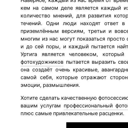
Наверное, каждый из нас время от врем
кем на самом деле является каждый и
количество мнений, для развития кот
течений. Одни люди находят ответ в 
приземлённым версиям, третьи и вовс
многим из нас могут показаться просто
и до сей поры, и каждый пытается найт
Уртига является человеком, который
фотохудожников
пытается выразить свои
она создаёт очень красивые, авангар
самой себя, которые отражают сторон
эмоции, размышления.
Хотите сделать качественную фотосесси
вашим услугам
профессиональный фото
плюс самые привлекательные расценки.