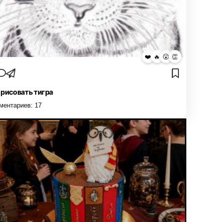
❤️
🔥
😮
👏
 рисовать тигра
ментариев:
17