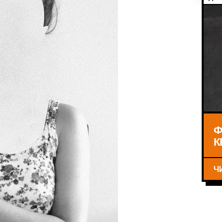
Ф
К
Ч