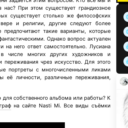
ени задаётся этим вопросом. Кто все мы и
з нас? При этом существует грандиозное
орых существует столько же философских
вере и религии, другие следуют более
е предпочитают такие варианты, которые
 фантастическими. Однако вопрос актуален
и на него ответ самостоятельно. Лусиана
 в числе многих других художников и
 переживания чрез искусство. Для этого
дные портреты с многочисленными ликами
ы её личности, различные переживания,
ю для собственного альбома или работы? К
граф
на сайте Nasti Mi. Все виды съёмки