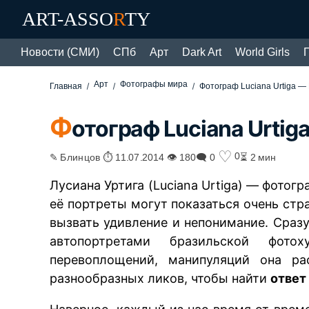
ART-ASSO
R
TY
Новости (СМИ)
СПб
Арт
Dark Art
World Girls
Арт
Фотографы мира
Главная
Фотограф Luciana Urtiga — 
Ф
отограф Luciana Urtig
♡
0
✎ Блинцов ⏱ 11.07.2014 👁 180
🗨 0
⏳ 2 мин
Лусиана Уртига (Luciana Urtiga) — фотог
её портреты могут показаться очень ст
вызвать удивление и непонимание. Сразу
автопортретами бразильской фото
перевоплощений, манипуляций она ра
разнообразных ликов, чтобы найти
ответ