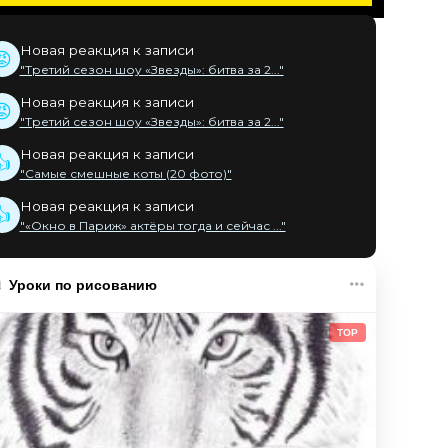
Новая реакция к записи
😡
"Третий сезон шоу «Звезды»: битва за 2..."
Новая реакция к записи
😡
"Третий сезон шоу «Звезды»: битва за 2..."
Новая реакция к записи
👍
"Самые смешные коты (20 фото)"
Новая реакция к записи
👍
"«Окно в Париж» актёры тогда и сейчас ..."
Уроки по рисованию
TOP