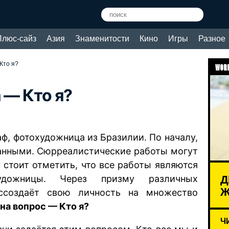
Плюс-сайз
Азия
Знаменитости
Кино
Игры
Разное
Кто я?
WORL
a — Кто я?
раф, фотохудожница из Бразилии. По началу,
ранными. Сюрреалистические работы могут
 стоит отметить, что все работы являются
Д
художницы. Через призму различных
ссоздаёт свою личность на множество
 на вопрос — Кто я?
Ч