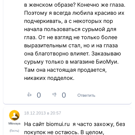
в женском образе? Конечно же глаза.
Поэтому я всегда любила красиво их
подчеркивать, а с некоторых пор
начала пользоваться сурьмой для
глаз. От не взгляд не только более
выразительным стал, но и на глаза
она благотворно влияет. Заказываю
сурьму только в магазине БиоМуи.
Там она настоящая продается,
никаких подделок.
0
0
👍
👎
Ответить
18.12.2013 в 20:57
На сайт
biomui
.
ru
я часто захожу, без
Milovaya
(Гость)
покупок не остаюсь.
В целом,