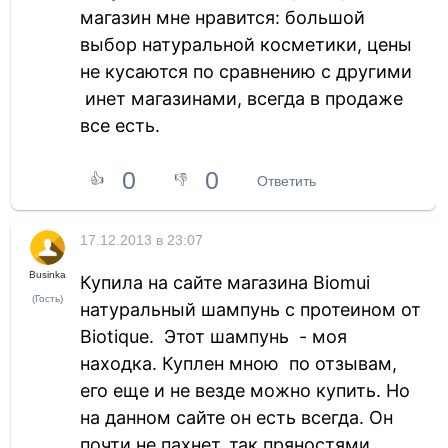
магазин мне нравится:
большой
выбор натуральной косметики, цены
не кусаются по сравнению с другими
инет магазинами, всегда в продаже
все есть.
0
0
👍
👎
Ответить
17.12.2013 в 23:07
Businka
Купила на сайте магазина
Biomui
(Гость)
натуральный шампунь с протеином от
Biotique
.
Этот шампунь
- моя
находка. Куплен мною
по отзывам,
его еще и не везде можно купить. Но
на данном сайте он есть всегда. Он
почти не пахнет, так пряностями