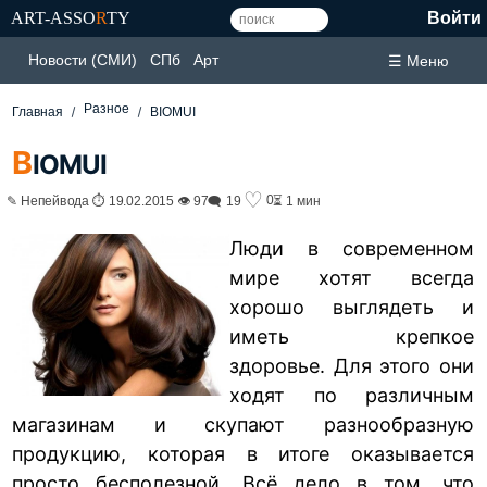
ART-ASSO
R
TY
Войти
Новости (СМИ)
СПб
Арт
☰ Меню
Разное
Главная
BIOMUI
B
IOMUI
♡
0
✎ Непейвода ⏱ 19.02.2015 👁 97
🗨 19
⏳ 1 мин
Люди в современном
мире хотят всегда
хорошо выглядеть и
иметь крепкое
здоровье. Для этого они
ходят по различным
магазинам и скупают разнообразную
продукцию, которая в итоге оказывается
просто бесполезной. Всё дело в том, что