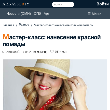
ART-ASSO
R
TY
Войти
Новости (СМИ)
СПб
Арт
☰ Меню
Разное
Главная
Мастер-класс: нанесение красной помады
М
астер-класс: нанесение красной
помады
♡
0
✎ Блинцов ⏱ 17.05.2019 👁 61
🗨 0
⏳ 2 мин