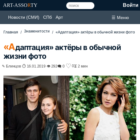
ART-ASSO
R
TY
Войти
Новости (СМИ)
СПб
Арт
☰ Меню
Знаменитости
Главная
«Адаптация» актёры в обычной жизни фото
«А
даптация» актёры в обычной
жизни фото
♡
0
✎ Блинцов ⏱ 16.01.2019 👁 292
🗨 0
⏳ 2 мин