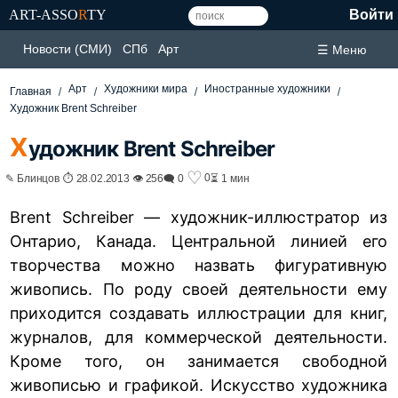
ART-ASSO
R
TY
Войти
Новости (СМИ)
СПб
Арт
☰ Меню
Арт
Художники мира
Иностранные художники
Главная
Художник Brent Schreiber
Х
удожник Brent Schreiber
♡
0
✎ Блинцов ⏱ 28.02.2013 👁 256
🗨 0
⏳ 1 мин
Brent Schreiber — художник-иллюстратор из
Онтарио, Канада. Центральной линией его
творчества можно назвать фигуративную
живопись. По роду своей деятельности ему
приходится создавать иллюстрации для книг,
журналов, для коммерческой деятельности.
Кроме того, он занимается свободной
живописью и графикой. Искусство художника