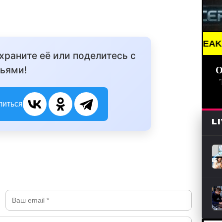
BREAKING NEWS 
охраните её или поделитесь с
ьями!
О
литься
L