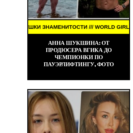
НАМЕНИТОСТИ /// WORLD GIRLS /// ДЕВУШКИ ЗНА
КИНО /// ОБЗОРЫ ФИЛЬМОВ /// КИНО /// ОБЗОРЫ 
АННА ШУКШИНА: ОТ
ПРОДЮСЕРА ВГИКА ДО
ЧЕМПИОНКИ ПО
ПАУЭРЛИФТИНГУ, ФОТО