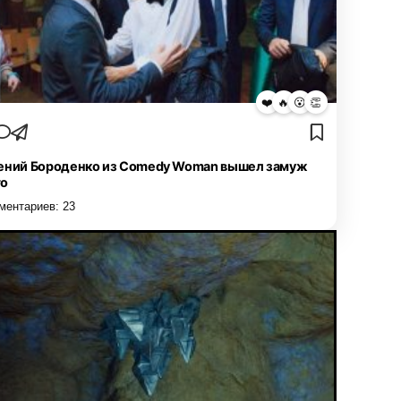
❤️
🔥
😮
👏
ений Бороденко из Comedy Woman вышел замуж
то
ментариев:
23