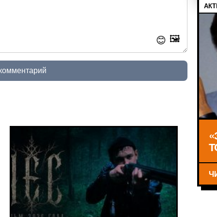
АКТ
🖼️
😊
 комментарий
«
Т
Ч