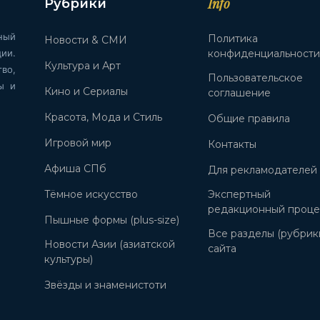
Info
Рубрики
ный
Политика
Новости & СМИ
ии.
конфиденциальност
Культура и Арт
во,
Пользовательское
ы и
Кино и Сериалы
соглашение
Красота, Мода и Стиль
Общие правила
Игровой мир
Контакты
Афиша СПб
Для рекламодателей
Тёмное искусство
Экспертный
редакционный проце
Пышные формы (plus-size)
Все разделы (рубрик
Новости Азии (азиатской
сайта
культуры)
Звёзды и знаменистоти