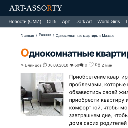
ART-ASSO
R
TY
Новости (СМИ)
СПб
Арт
Dark Art
World Girls
Разное
Главная
Однокомнатные квартиры в Миассе
О
днокомнатные кварти
♡
0
✎ Блинцов ⏱ 06.09.2018 👁 68
🗨 0
⏳ 2 мин
Приобретение квартир
проблемами, которые 
обзавестись своей ж
приобрести квартиру и
комфортной, чтобы мо
завтрашнем дне, чтобы
дома своих родителей 