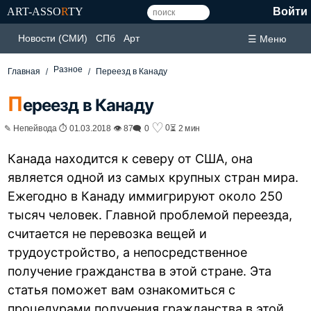
ART-ASSO
R
TY
Войти
Новости (СМИ)
СПб
Арт
☰ Меню
Разное
Главная
Переезд в Канаду
П
ереезд в Канаду
♡
0
✎ Непейвода ⏱ 01.03.2018 👁 87
🗨 0
⏳ 2 мин
Канада находится к северу от США, она
является одной из самых крупных стран мира.
Ежегодно в Канаду иммигрируют около 250
тысяч человек. Главной проблемой переезда,
считается не перевозка вещей и
трудоустройство, а непосредственное
получение гражданства в этой стране. Эта
статья поможет вам ознакомиться с
процедурами получения гражданства в этой