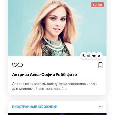
SUPER
🌟
😍
❤️
🔥
Актриса Анна-Cофия Робб фото
Лет так пять-восемь назад, если появлялась роль
для маленькой светловолосой…
ИНОСТРАННЫЕ ХУДОЖНИКИ