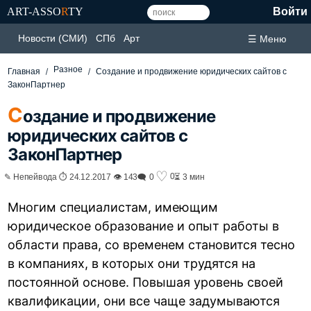
ART-ASSO
R
TY
Войти
Новости (СМИ)
СПб
Арт
☰ Меню
Разное
Главная
Создание и продвижение юридических сайтов с
ЗаконПартнер
С
оздание и продвижение
юридических сайтов с
ЗаконПартнер
♡
0
✎ Непейвода ⏱ 24.12.2017 👁 143
🗨 0
⏳ 3 мин
Многим специалистам, имеющим
юридическое образование и опыт работы в
области права, со временем становится тесно
в компаниях, в которых они трудятся на
постоянной основе. Повышая уровень своей
квалификации, они все чаще задумываются