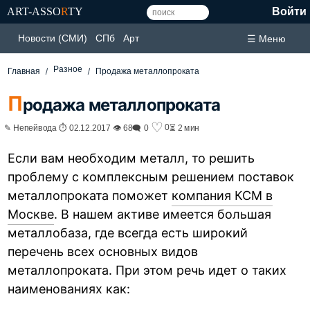
ART-ASSO
R
TY
Войти
Новости (СМИ)
СПб
Арт
☰ Меню
Разное
Главная
Продажа металлопроката
П
родажа металлопроката
♡
0
✎ Непейвода ⏱ 02.12.2017 👁 68
🗨 0
⏳ 2 мин
Если вам необходим металл, то решить
проблему с комплексным решением поставок
металлопроката поможет
компания КСМ в
Москве
. В нашем активе имеется большая
металлобаза, где всегда есть широкий
перечень всех основных видов
металлопроката. При этом речь идет о таких
наименованиях как: