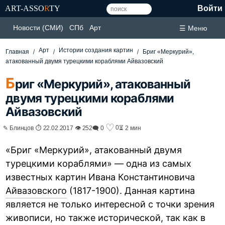
ART-ASSO
R
TY
Войти
Новости (СМИ)
СПб
Арт
☰ Меню
Арт
Истории создания картин
Главная
Бриг «Меркурий»,
атакованный двумя турецкими кораблями Айвазовский
Б
риг «Меркурий», атакованный
двумя турецкими кораблями
Айвазовский
♡
0
✎ Блинцов ⏱ 22.02.2017 👁 252
🗨 0
⏳ 2 мин
«Бриг «Меркурий», атакованный двумя
турецкими кораблями» — одна из самых
известных картин Ивана Константиновича
Айвазовского
(1817-1900). Данная картина
является не только интересной с точки зрения
живописи, но также исторической, так как в