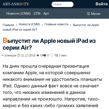
ART-ASSO
R
TY
Войти
Новости (СМИ)
СПб
Арт
☰ Меню
Новости (СМИ)
Главные новости
Главная
Выпустит ли Apple
новый iPad из серии Air?
В
ыпустит ли Apple новый iPad из
серии Air?
♡
0
✎ Блинцов ⏱ 21.12.2016 👁 79
🗨 0
⏳ 2 мин
На днях прошла очередная презентация
компании Apple, на которой совершенно
никакого внимания не удостоились планшеты
iPad. Однако данный факт вовсе не означает
того, что никаких изменений в данном
направлении не произошло. Напротив, тихо-
мирно и без каких-либо громких заявлений